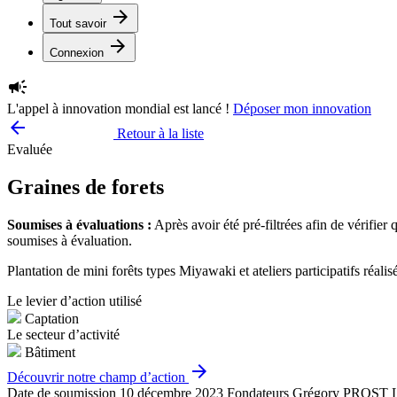
arrow_forward
Tout savoir
arrow_forward
Connexion
campaign
L'appel à innovation mondial est lancé !
Déposer mon innovation
arrow_backward
Retour à la liste
Evaluée
Graines de forets
Soumises à évaluations :
Après avoir été pré-filtrées afin de vérifier
soumises à évaluation.
Plantation de mini forêts types Miyawaki et ateliers participatifs réalis
Le levier d’action utilisé
Captation
Le secteur d’activité
Bâtiment
arrow_forward
Découvrir notre champ d’action
Date de soumission
10 décembre 2023
Fondateurs
Grégory PROST