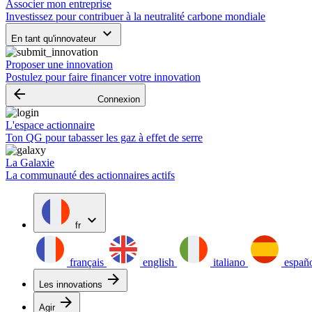
Associer mon entreprise
Investissez pour contribuer à la neutralité carbone mondiale
keyboard_arrow_down
En tant qu'innovateur
Proposer une innovation
Postulez pour faire financer votre innovation
arrow_backward
Connexion
L'espace actionnaire
Ton QG pour tabasser les gaz à effet de serre
La Galaxie
La communauté des actionnaires actifs
expand_more
fr
français
english
italiano
españ
arrow_forward
Les innovations
arrow_forward
Agir