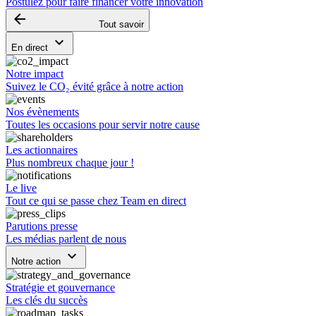
Postulez pour faire financer votre innovation
arrow_backward
Tout savoir
keyboard_arrow_down
En direct
Notre impact
Suivez le CO₂ évité grâce à notre action
Nos évènements
Toutes les occasions pour servir notre cause
Les actionnaires
Plus nombreux chaque jour !
Le live
Tout ce qui se passe chez Team en direct
Parutions presse
Les médias parlent de nous
keyboard_arrow_down
Notre action
Stratégie et gouvernance
Les clés du succès