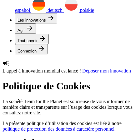
español
deutsch
polskie
arrow_forward
Les innovations
arrow_forward
Agir
arrow_forward
Tout savoir
arrow_forward
Connexion
campaign
L'appel à innovation mondial est lancé !
Déposer mon innovation
Politique de Cookies
La société Team for the Planet est soucieuse de vous informer de
manière claire et transparente sur l’usage des cookies lorsque vous
consultez notre site.
La présente politique d’utilisation des cookies est liée à notre
politique de protection des données à caractère personnel.