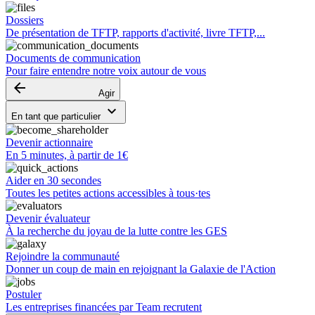
Dossiers
De présentation de TFTP, rapports d'activité, livre TFTP,...
Documents de communication
Pour faire entendre notre voix autour de vous
arrow_backward
Agir
keyboard_arrow_down
En tant que particulier
Devenir actionnaire
En 5 minutes, à partir de 1€
Aider en 30 secondes
Toutes les petites actions accessibles à tous·tes
Devenir évaluateur
À la recherche du joyau de la lutte contre les GES
Rejoindre la communauté
Donner un coup de main en rejoignant la Galaxie de l'Action
Postuler
Les entreprises financées par Team recrutent