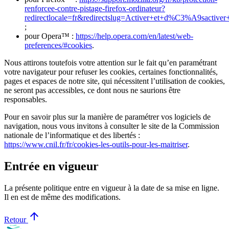
renforcee-contre-pistage-firefox-ordinateur?
redirectlocale=fr&redirectslug=Activer+et+d%C3%A9sactiver
;
pour Opera™ :
https://help.opera.com/en/latest/web-
preferences/#cookies
.
Nous attirons toutefois votre attention sur le fait qu’en paramétrant
votre navigateur pour refuser les cookies, certaines fonctionnalités,
pages et espaces de notre site, qui nécessitent l’utilisation de cookies,
ne seront pas accessibles, ce dont nous ne saurions être
responsables.
Pour en savoir plus sur la manière de paramétrer vos logiciels de
navigation, nous vous invitons à consulter le site de la Commission
nationale de l’informatique et des libertés :
https://www.cnil.fr/fr/cookies-les-outils-pour-les-maitriser
.
Entrée en vigueur
La présente politique entre en vigueur à la date de sa mise en ligne.
Il en est de même des modifications.
arrow_upward
Retour