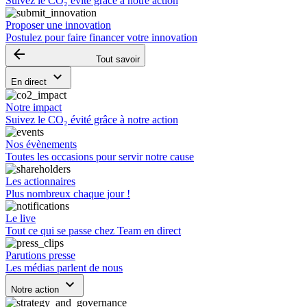
Suivez le CO₂ évité grâce à notre action
Proposer une innovation
Postulez pour faire financer votre innovation
arrow_backward
Tout savoir
keyboard_arrow_down
En direct
Notre impact
Suivez le CO₂ évité grâce à notre action
Nos évènements
Toutes les occasions pour servir notre cause
Les actionnaires
Plus nombreux chaque jour !
Le live
Tout ce qui se passe chez Team en direct
Parutions presse
Les médias parlent de nous
keyboard_arrow_down
Notre action