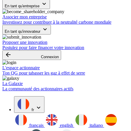
keyboard_arrow_down
En tant qu'entreprise
Associer mon entreprise
Investissez pour contribuer à la neutralité carbone mondiale
keyboard_arrow_down
En tant qu'innovateur
Proposer une innovation
Postulez pour faire financer votre innovation
arrow_backward
Connexion
L'espace actionnaire
Ton QG pour tabasser les gaz à effet de serre
La Galaxie
La communauté des actionnaires actifs
expand_more
fr
français
english
italiano