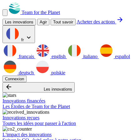
Team for the Planet
arrow_forward
Acheter des actions
Les innovations
Agir
Tout savoir
expand_more
fr
français
english
italiano
español
deutsch
polskie
Connexion
arrow_backward
Les innovations
Innovations financées
Les Étoiles de Team for the Planet
Innovations reçues
Toutes les idées pour passer à l'action
L'impact des innovations