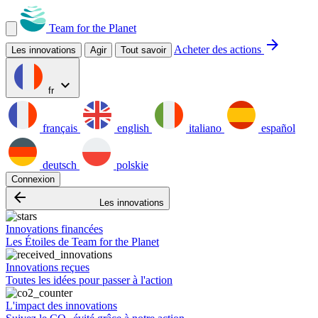
Team for the Planet
arrow_forward
Acheter des actions
Les innovations
Agir
Tout savoir
expand_more
fr
français
english
italiano
español
deutsch
polskie
Connexion
arrow_backward
Les innovations
Innovations financées
Les Étoiles de Team for the Planet
Innovations reçues
Toutes les idées pour passer à l'action
L'impact des innovations