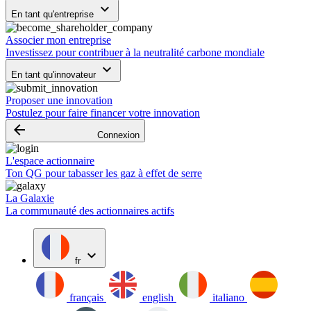
keyboard_arrow_down
En tant qu'entreprise
Associer mon entreprise
Investissez pour contribuer à la neutralité carbone mondiale
keyboard_arrow_down
En tant qu'innovateur
Proposer une innovation
Postulez pour faire financer votre innovation
arrow_backward
Connexion
L'espace actionnaire
Ton QG pour tabasser les gaz à effet de serre
La Galaxie
La communauté des actionnaires actifs
expand_more
fr
français
english
italiano