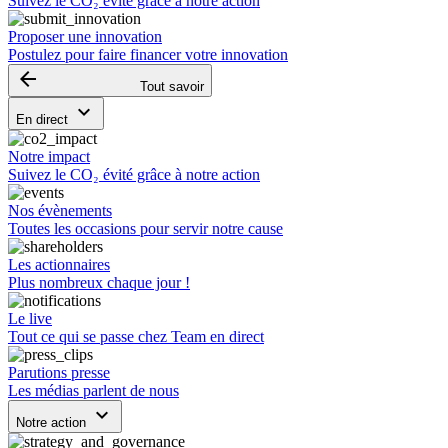
Suivez le CO₂ évité grâce à notre action
Proposer une innovation
Postulez pour faire financer votre innovation
arrow_backward
Tout savoir
keyboard_arrow_down
En direct
Notre impact
Suivez le CO₂ évité grâce à notre action
Nos évènements
Toutes les occasions pour servir notre cause
Les actionnaires
Plus nombreux chaque jour !
Le live
Tout ce qui se passe chez Team en direct
Parutions presse
Les médias parlent de nous
keyboard_arrow_down
Notre action