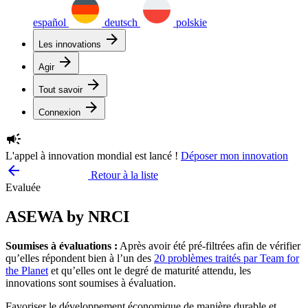
español
deutsch
polskie
arrow_forward
Les innovations
arrow_forward
Agir
arrow_forward
Tout savoir
arrow_forward
Connexion
campaign
L'appel à innovation mondial est lancé !
Déposer mon innovation
arrow_backward
Retour à la liste
Evaluée
ASEWA by NRCI
Soumises à évaluations :
Après avoir été pré-filtrées afin de vérifier
qu’elles répondent bien à l’un des
20 problèmes traités par Team for
the Planet
et qu’elles ont le degré de maturité attendu, les
innovations sont soumises à évaluation.
Favoriser le développement économique de manière durable et