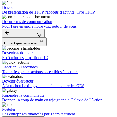
Dossiers
De présentation de TFTP, rapports d'activité, livre TFTP,...
Documents de communication
Pour faire entendre notre voix autour de vous
arrow_backward
Agir
keyboard_arrow_down
En tant que particulier
Devenir actionnaire
En 5 minutes, à partir de 1€
Aider en 30 secondes
Toutes les petites actions accessibles à tous·tes
Devenir évaluateur
À la recherche du joyau de la lutte contre les GES
Rejoindre la communauté
Donner un coup de main en rejoignant la Galaxie de l'Action
Postuler
Les entreprises financées par Team recrutent