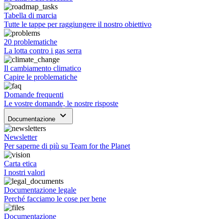
Tabella di marcia
Tutte le tappe per raggiungere il nostro obiettivo
20 problematiche
La lotta contro i gas serra
Il cambiamento climatico
Capire le problematiche
Domande frequenti
Le vostre domande, le nostre risposte
keyboard_arrow_down
Documentazione
Newsletter
Per saperne di più su Team for the Planet
Carta etica
I nostri valori
Documentazione legale
Perché facciamo le cose per bene
Documentazione