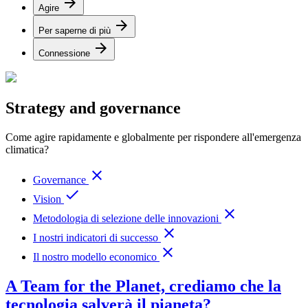
arrow_forward
Agire
arrow_forward
Per saperne di più
arrow_forward
Connessione
Strategy and governance
Come agire rapidamente e globalmente per rispondere all'emergenza
climatica?
close
Governance
done
Vision
close
Metodologia di selezione delle innovazioni
close
I nostri indicatori di successo
close
Il nostro modello economico
A Team for the Planet, crediamo che la
tecnologia salverà il pianeta?