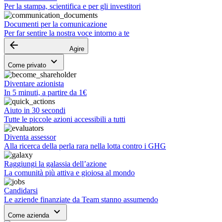
Per la stampa, scientifica e per gli investitori
Documenti per la comunicazione
Per far sentire la nostra voce intorno a te
arrow_backward
Agire
keyboard_arrow_down
Come privato
Diventare azionista
In 5 minuti, a partire da 1€
Aiuto in 30 secondi
Tutte le piccole azioni accessibili a tutti
Diventa assessor
Alla ricerca della perla rara nella lotta contro i GHG
Raggiungi la galassia dell’azione
La comunità più attiva e gioiosa al mondo
Candidarsi
Le aziende finanziate da Team stanno assumendo
keyboard_arrow_down
Come azienda