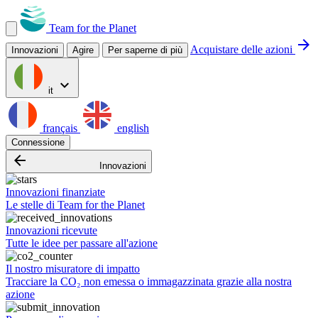
Team for the Planet
arrow_forward
Acquistare delle azioni
Innovazioni
Agire
Per saperne di più
expand_more
it
français
english
Connessione
arrow_backward
Innovazioni
Innovazioni finanziate
Le stelle di Team for the Planet
Innovazioni ricevute
Tutte le idee per passare all'azione
Il nostro misuratore di impatto
Tracciare la CO₂ non emessa o immagazzinata grazie alla nostra
azione