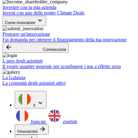
Investire con la mia azienda
Investi con uno delle nostre Climate Deals
keyboard_arrow_down
Come innovatore
Proporre un'innovazione
Fai domanda per ottenere il finanziamento della tua innovazione
arrow_backward
Connessione
L'area degli azionisti
Il vostro quartier generale per sconfiggere i gas a effetto serra
La Galassia
La comunità degli azionisti attivi
expand_more
it
français
english
arrow_forward
Innovazioni