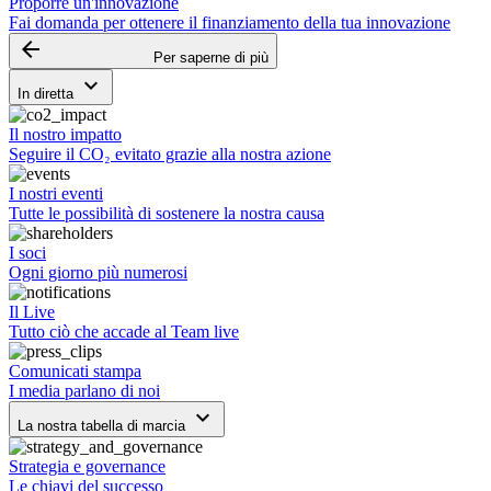
Proporre un'innovazione
Fai domanda per ottenere il finanziamento della tua innovazione
arrow_backward
Per saperne di più
keyboard_arrow_down
In diretta
Il nostro impatto
Seguire il CO₂ evitato grazie alla nostra azione
I nostri eventi
Tutte le possibilità di sostenere la nostra causa
I soci
Ogni giorno più numerosi
Il Live
Tutto ciò che accade al Team live
Comunicati stampa
I media parlano di noi
keyboard_arrow_down
La nostra tabella di marcia
Strategia e governance
Le chiavi del successo