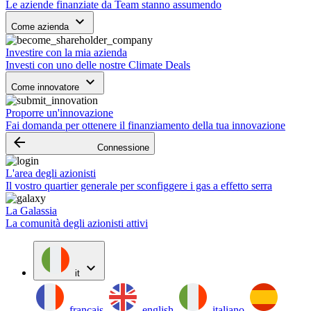
Le aziende finanziate da Team stanno assumendo
keyboard_arrow_down
Come azienda
Investire con la mia azienda
Investi con uno delle nostre Climate Deals
keyboard_arrow_down
Come innovatore
Proporre un'innovazione
Fai domanda per ottenere il finanziamento della tua innovazione
arrow_backward
Connessione
L'area degli azionisti
Il vostro quartier generale per sconfiggere i gas a effetto serra
La Galassia
La comunità degli azionisti attivi
expand_more
it
français
english
italiano