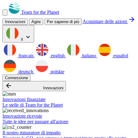
Team for the Planet
arrow_forward
Acquistare delle azioni
Innovazioni
Agire
Per saperne di più
expand_more
it
français
english
italiano
español
deutsch
polskie
Connessione
arrow_backward
Innovazioni
Innovazioni finanziate
Le stelle di Team for the Planet
Innovazioni ricevute
Tutte le idee per passare all'azione
Il nostro misuratore di impatto