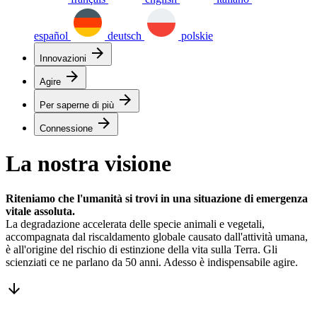
español
deutsch
polskie
arrow_forward
Innovazioni
arrow_forward
Agire
arrow_forward
Per saperne di più
arrow_forward
Connessione
La nostra visione
Riteniamo che l'umanità si trovi in una situazione di emergenza
vitale assoluta.
La degradazione accelerata delle specie animali e vegetali,
accompagnata dal riscaldamento globale causato dall'attività umana,
è all'origine del rischio di estinzione della vita sulla Terra. Gli
scienziati ce ne parlano da 50 anni. Adesso è indispensabile agire.
arrow_downward