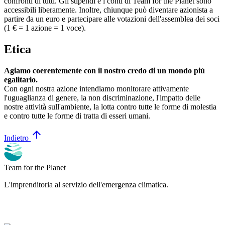
confronti di tutti. Gli stipendi e i conti di Team for the Planet sono
accessibili liberamente. Inoltre, chiunque può diventare azionista a
partire da un euro e partecipare alle votazioni dell'assemblea dei soci
(1 € = 1 azione = 1 voce).
Etica
Agiamo coerentemente con il nostro credo di un mondo più
egalitario.
Con ogni nostra azione intendiamo monitorare attivamente
l'uguaglianza di genere, la non discriminazione, l'impatto delle
nostre attività sull'ambiente, la lotta contro tutte le forme di molestia
e contro tutte le forme di tratta di esseri umani.
arrow_upward
Indietro
Team for the Planet
L'imprenditoria al servizio dell'emergenza climatica.