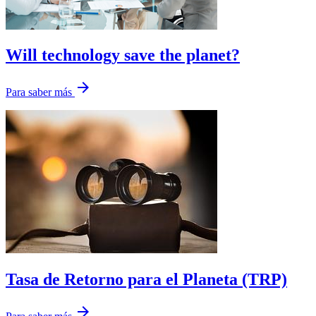
Will technology save the planet?
arrow_forward
Para saber más
Tasa de Retorno para el Planeta (TRP)
arrow_forward