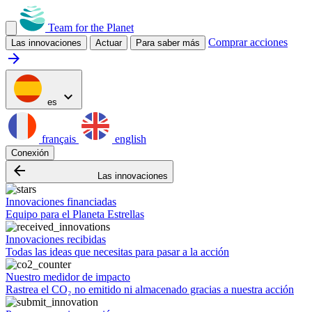
Team for the Planet
Comprar acciones
Las innovaciones
Actuar
Para saber más
arrow_forward
expand_more
es
français
english
Conexión
arrow_backward
Las innovaciones
Innovaciones financiadas
Equipo para el Planeta Estrellas
Innovaciones recibidas
Todas las ideas que necesitas para pasar a la acción
Nuestro medidor de impacto
Rastrea el CO₂ no emitido ni almacenado gracias a nuestra acción