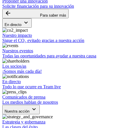
Proponer una innovación
Solicite financiación para su innovación
arrow_backward
Para saber más
keyboard_arrow_down
En directo
Nuestro impacto
Sigue el CO₂ evitado gracias a nuestra acción
Nuestros eventos
Todas las oportunidades para ayudar a nuestra causa
Los socios/as
¡Somos más cada día!
En directo
Todo lo que ocurre en Team live
Comunicados de prensa
Los medios hablan de nosotros
keyboard_arrow_down
Nuestra acción
Estrategia y gobernanza
Las claves del éxito