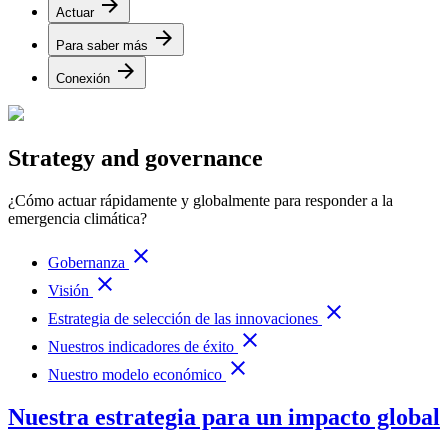
arrow_forward
Actuar
arrow_forward
Para saber más
arrow_forward
Conexión
Strategy and governance
¿Cómo actuar rápidamente y globalmente para responder a la
emergencia climática?
close
Gobernanza
close
Visión
close
Estrategia de selección de las innovaciones
close
Nuestros indicadores de éxito
close
Nuestro modelo económico
Nuestra estrategia para un impacto global