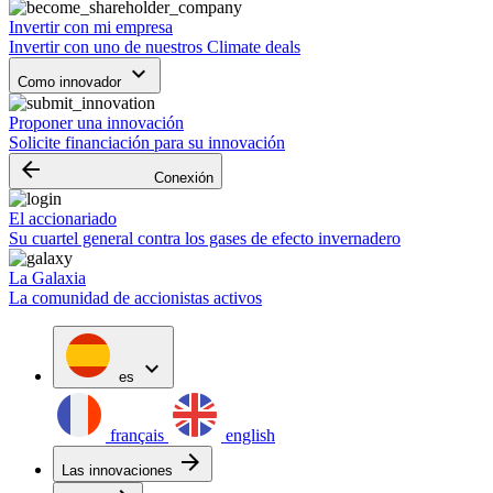
Invertir con mi empresa
Invertir con uno de nuestros Climate deals
keyboard_arrow_down
Como innovador
Proponer una innovación
Solicite financiación para su innovación
arrow_backward
Conexión
El accionariado
Su cuartel general contra los gases de efecto invernadero
La Galaxia
La comunidad de accionistas activos
expand_more
es
français
english
arrow_forward
Las innovaciones