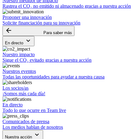
Nuestro medidor de impacto
Rastrea el CO₂ no emitido ni almacenado gracias a nuestra acción
Proponer una innovación
Solicite financiación para su innovación
arrow_backward
Para saber más
keyboard_arrow_down
En directo
Nuestro impacto
Sigue el CO₂ evitado gracias a nuestra acción
Nuestros eventos
Todas las oportunidades para ayudar a nuestra causa
Los socios/as
¡Somos más cada día!
En directo
Todo lo que ocurre en Team live
Comunicados de prensa
Los medios hablan de nosotros
keyboard_arrow_down
Nuestra acción