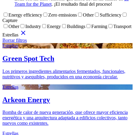
Team for the Planet
. ¡El resultado final del proceso!
Energy efficiency
Zero emissions
Other
Sufficiency
Capture
Other
Industry
Energy
Buildings
Farming
Transport
close
Estrellas
Borrar filtros
Estrellas
Green Spot Tech
Los primeros ingredientes alimentarios fermentados, funcionales,
nutritivos y asequibles, producidos en una economía circular.
Estrellas
Arkeon Energy
Bomba de calor de nueva generación, que ofrece mayor eficiencia
energética y una arquitectura adaptada a edificios colectivos, tanto
nuevos como existentes.
Estrellas