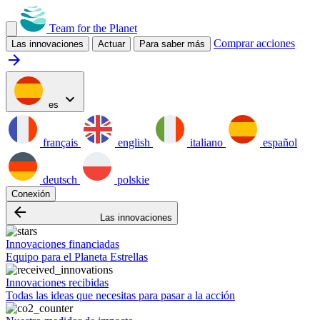
Team for the Planet
Comprar acciones
Las innovaciones
Actuar
Para saber más
arrow_forward
expand_more
es
français
english
italiano
español
deutsch
polskie
Conexión
arrow_backward
Las innovaciones
Innovaciones financiadas
Equipo para el Planeta Estrellas
Innovaciones recibidas
Todas las ideas que necesitas para pasar a la acción