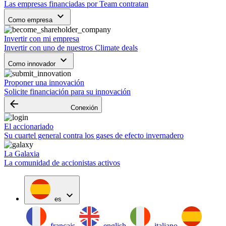
Las empresas financiadas por Team contratan
keyboard_arrow_down
Como empresa
Invertir con mi empresa
Invertir con uno de nuestros Climate deals
keyboard_arrow_down
Como innovador
Proponer una innovación
Solicite financiación para su innovación
arrow_backward
Conexión
El accionariado
Su cuartel general contra los gases de efecto invernadero
La Galaxia
La comunidad de accionistas activos
expand_more
es
français
english
italiano