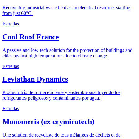
Recovering industrial waste heat as an electrical resource, starting
from just 60°C.
Estrellas
Cool Roof France
A passive and low-tech solution for the protection of buildings and
cities against high temperatures due to climate change.
Estrellas
Leviathan Dynamics
Producir frío de forma eficiente y sostenible sustituyendo los
refrigerantes peligrosos y contaminantes por agua.
Estrellas
Monomeris (ex crymirotech)
Une solution de recyclage de tous mélanges de déchets et de