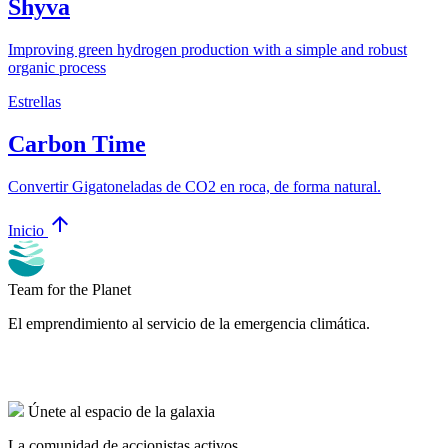
Shyva
Improving green hydrogen production with a simple and robust
organic process
Estrellas
Carbon Time
Convertir Gigatoneladas de CO2 en roca, de forma natural.
arrow_upward
Inicio
Team for the Planet
El emprendimiento al servicio de la emergencia climática.
Únete al espacio de la galaxia
La comunidad de accionistas activos