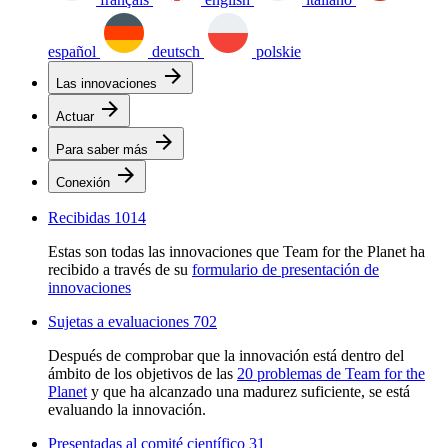
español
deutsch
polskie
arrow_forward
Las innovaciones
arrow_forward
Actuar
arrow_forward
Para saber más
arrow_forward
Conexión
Recibidas
1014
Estas son todas las innovaciones que Team for the Planet ha
recibido a través de su
formulario de presentación de
innovaciones
Sujetas a evaluaciones
702
Después de comprobar que la innovación está dentro del
ámbito de los objetivos de las
20 problemas de Team for the
Planet
y que ha alcanzado una madurez suficiente, se está
evaluando la innovación.
Presentadas al comité científico
31