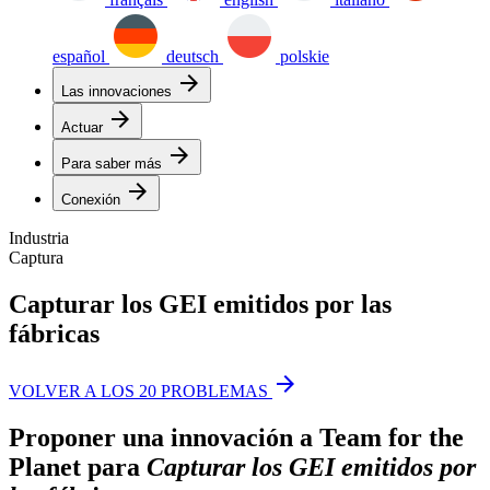
español
deutsch
polskie
arrow_forward
Las innovaciones
arrow_forward
Actuar
arrow_forward
Para saber más
arrow_forward
Conexión
Industria
Captura
Capturar los GEI emitidos por las
fábricas
arrow_forward
VOLVER A LOS 20 PROBLEMAS
Proponer una innovación a Team for the
Planet para
Capturar los GEI emitidos por