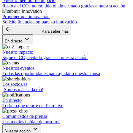
Nuestro medidor de impacto
Rastrea el CO₂ no emitido ni almacenado gracias a nuestra acción
Proponer una innovación
Solicite financiación para su innovación
arrow_backward
Para saber más
keyboard_arrow_down
En directo
Nuestro impacto
Sigue el CO₂ evitado gracias a nuestra acción
Nuestros eventos
Todas las oportunidades para ayudar a nuestra causa
Los socios/as
¡Somos más cada día!
En directo
Todo lo que ocurre en Team live
Comunicados de prensa
Los medios hablan de nosotros
keyboard_arrow_down
Nuestra acción