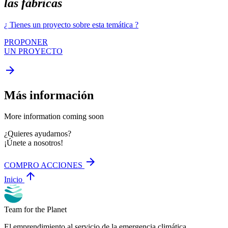
las fábricas
¿ Tienes un proyecto sobre esta temática ?
PROPONER
UN PROYECTO
arrow_forward
Más información
More information coming soon
¿Quieres ayudarnos?
¡Únete a nosotros!
arrow_forward
COMPRO ACCIONES
arrow_upward
Inicio
Team for the Planet
El emprendimiento al servicio de la emergencia climática.