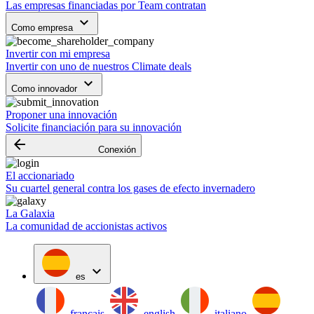
Las empresas financiadas por Team contratan
keyboard_arrow_down
Como empresa
Invertir con mi empresa
Invertir con uno de nuestros Climate deals
keyboard_arrow_down
Como innovador
Proponer una innovación
Solicite financiación para su innovación
arrow_backward
Conexión
El accionariado
Su cuartel general contra los gases de efecto invernadero
La Galaxia
La comunidad de accionistas activos
expand_more
es
français
english
italiano