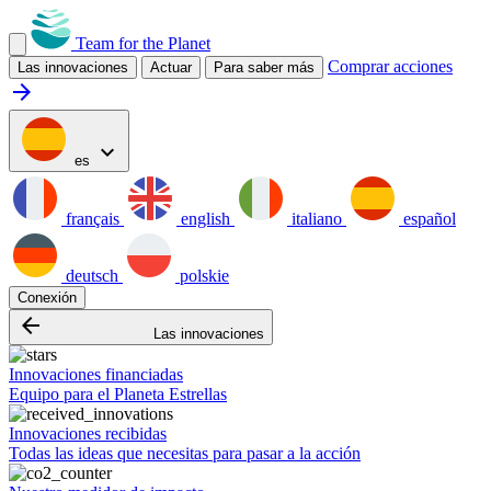
Team for the Planet
Comprar acciones
Las innovaciones
Actuar
Para saber más
arrow_forward
expand_more
es
français
english
italiano
español
deutsch
polskie
Conexión
arrow_backward
Las innovaciones
Innovaciones financiadas
Equipo para el Planeta Estrellas
Innovaciones recibidas
Todas las ideas que necesitas para pasar a la acción