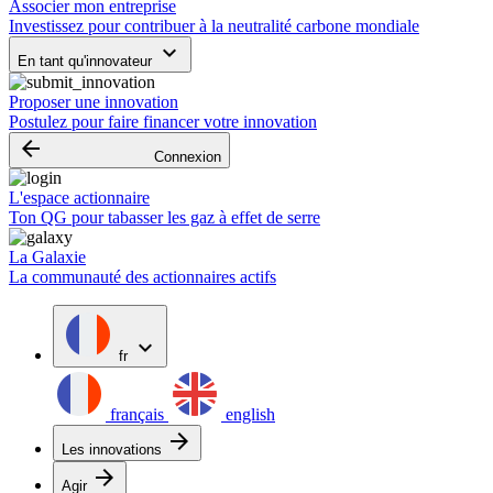
Associer mon entreprise
Investissez pour contribuer à la neutralité carbone mondiale
keyboard_arrow_down
En tant qu'innovateur
Proposer une innovation
Postulez pour faire financer votre innovation
arrow_backward
Connexion
L'espace actionnaire
Ton QG pour tabasser les gaz à effet de serre
La Galaxie
La communauté des actionnaires actifs
expand_more
fr
français
english
arrow_forward
Les innovations
arrow_forward
Agir