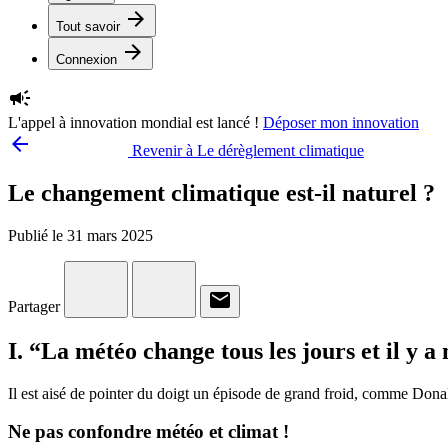
arrow_forward
Tout savoir
arrow_forward
Connexion
campaign
L'appel à innovation mondial est lancé !
Déposer mon innovation
arrow_backward
Revenir à Le dérèglement climatique
Le changement climatique est-il naturel ?
Publié le 31 mars 2025
email
Partager
I. “La météo change tous les jours et il y 
Il est aisé de pointer du doigt un épisode de grand froid, comme Donal
Ne pas confondre météo et climat !