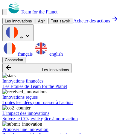
Team for the Planet
arrow_forward
Acheter des actions
Les innovations
Agir
Tout savoir
expand_more
fr
français
english
Connexion
arrow_backward
Les innovations
Innovations financées
Les Étoiles de Team for the Planet
Innovations reçues
Toutes les idées pour passer à l'action
L'impact des innovations
Suivez le CO₂ évité grâce à notre action
Proposer une innovation