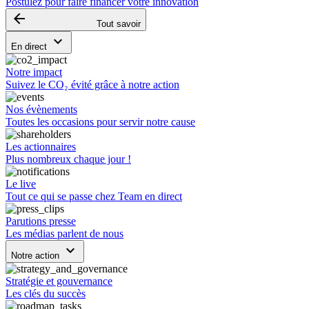
Postulez pour faire financer votre innovation
arrow_backward
Tout savoir
keyboard_arrow_down
En direct
Notre impact
Suivez le CO₂ évité grâce à notre action
Nos évènements
Toutes les occasions pour servir notre cause
Les actionnaires
Plus nombreux chaque jour !
Le live
Tout ce qui se passe chez Team en direct
Parutions presse
Les médias parlent de nous
keyboard_arrow_down
Notre action
Stratégie et gouvernance
Les clés du succès