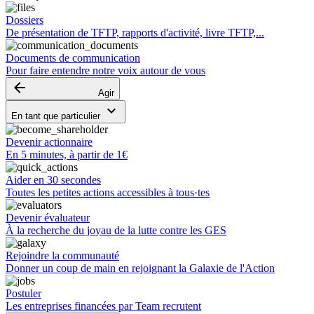
Dossiers
De présentation de TFTP, rapports d'activité, livre TFTP,...
Documents de communication
Pour faire entendre notre voix autour de vous
arrow_backward
Agir
keyboard_arrow_down
En tant que particulier
Devenir actionnaire
En 5 minutes, à partir de 1€
Aider en 30 secondes
Toutes les petites actions accessibles à tous·tes
Devenir évaluateur
À la recherche du joyau de la lutte contre les GES
Rejoindre la communauté
Donner un coup de main en rejoignant la Galaxie de l'Action
Postuler
Les entreprises financées par Team recrutent