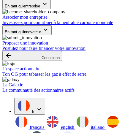
keyboard_arrow_down
En tant qu'entreprise
Associer mon entreprise
Investissez pour contribuer à la neutralité carbone mondiale
keyboard_arrow_down
En tant qu'innovateur
Proposer une innovation
Postulez pour faire financer votre innovation
arrow_backward
Connexion
L'espace actionnaire
Ton QG pour tabasser les gaz à effet de serre
La Galaxie
La communauté des actionnaires actifs
expand_more
fr
français
english
italiano