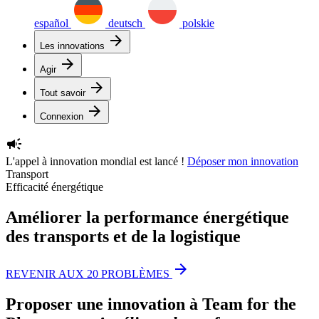
español
deutsch
polskie
arrow_forward
Les innovations
arrow_forward
Agir
arrow_forward
Tout savoir
arrow_forward
Connexion
campaign
L'appel à innovation mondial est lancé !
Déposer mon innovation
Transport
Efficacité énergétique
Améliorer la performance énergétique
des transports et de la logistique
arrow_forward
REVENIR AUX 20 PROBLÈMES
Proposer une innovation à Team for the