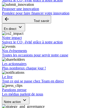
Suivez le CO₂ évité grâce à notre action
Proposer une innovation
Postulez pour faire financer votre innovation
arrow_backward
Tout savoir
keyboard_arrow_down
En direct
Notre impact
Suivez le CO₂ évité grâce à notre action
Nos évènements
Toutes les occasions pour servir notre cause
Les actionnaires
Plus nombreux chaque jour !
Le live
Tout ce qui se passe chez Team en direct
Parutions presse
Les médias parlent de nous
keyboard_arrow_down
Notre action