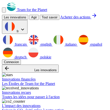
Team for the Planet
arrow_forward
Acheter des actions
Les innovations
Agir
Tout savoir
expand_more
fr
français
english
italiano
español
deutsch
polskie
Connexion
arrow_backward
Les innovations
Innovations financées
Les Étoiles de Team for the Planet
Innovations reçues
Toutes les idées pour passer à l'action
L'impact des innovations