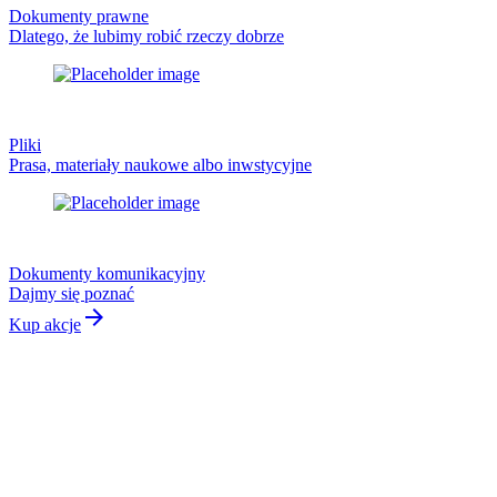
Dokumenty prawne
Dlatego, że lubimy robić rzeczy dobrze
Pliki
Prasa, materiały naukowe albo inwstycyjne
Dokumenty komunikacyjny
Dajmy się poznać
arrow_forward
Kup akcje