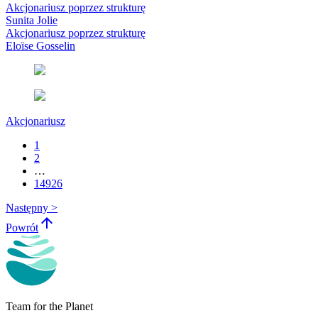
Akcjonariusz poprzez strukturę
Sunita Jolie
Akcjonariusz poprzez strukturę
Eloïse Gosselin
Akcjonariusz
1
2
…
14926
Następny >
arrow_upward
Powrót
Team for the Planet