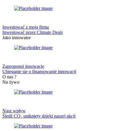
Inwestować z moją firmą
Inwestować przez Climate Deals
Jako innowator
Zaproponuj innowację
Ubieganie się o finansowanie innowacji
O nas ?
Na żywo
Nasz wpływ
Śledź CO₂ uniknięty dzięki naszej akcji