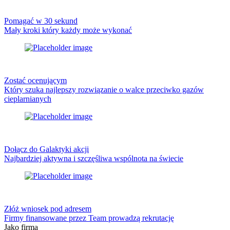
Pomagać w 30 sekund
Mały kroki który każdy może wykonać
Zostać ocenującym
Który szuka najlepszy rozwiązanie o walce przeciwko gazów
cieplarnianych
Dołącz do Galaktyki akcji
Najbardziej aktywna i szczęśliwa wspólnota na świecie
Złóż wniosek pod adresem
Firmy finansowane przez Team prowadzą rekrutację
Jako firma