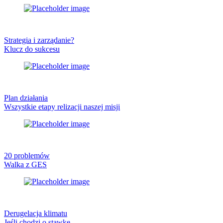
Strategia i zarządanie?
Klucz do sukcesu
Plan działania
Wszystkie etapy relizacji naszej misji
20 problemów
Walka z GES
Derugelacja klimatu
Jeśli chodzi o stawkę