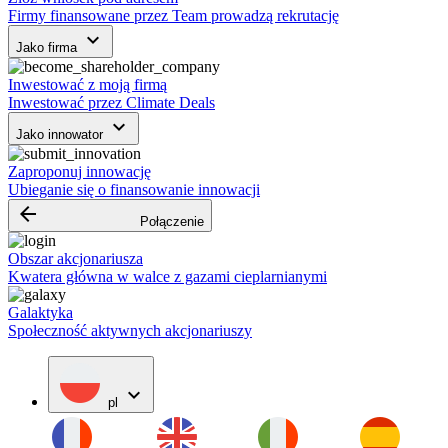
Firmy finansowane przez Team prowadzą rekrutację
keyboard_arrow_down
Jako firma
Inwestować z moją firmą
Inwestować przez Climate Deals
keyboard_arrow_down
Jako innowator
Zaproponuj innowację
Ubieganie się o finansowanie innowacji
arrow_backward
Połączenie
Obszar akcjonariusza
Kwatera główna w walce z gazami cieplarnianymi
Galaktyka
Społeczność aktywnych akcjonariuszy
expand_more
pl