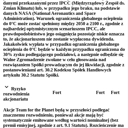
danymi przekazanymi przez IPCC (Międzyrządowy Zespół ds.
Zmian Klimatu) lub, w przypadku jego braku, na podstawie
danych NASA (National Aeronautics and Space
Administration). Warunek ograniczenia globalnego ocieplenia
do 0°C może zostać spełniony między 2050 a 2100 r., zgodnie z
najbardziej optymistycznym scenariuszem IPCC, ale
prawdopodobieństwo jego osiągnięcia pozostaje niskie oznacza
to, że akcjonariuszom nie zostanie wypłacona dywidenda.
Jakakolwiek wypłata w przypadku ograniczenia globalnego
ocieplenia do 0°C będzie w każdym przypadku ograniczona do
30% zysku podlegającego podziałowi, a następnie odbędzie się
Walne Zgromadzenie zwołane w celu głosowania nad
rozwiązaniem Spółki prowadzącym do jej likwidacji, zgodnie z
postanowieniami art. 30.2 Kodeksu Spółek Handlowych
artykułu 30.2 Statutu Spółki.
expand_more
Ryzyko
Fort
Fort
Fort
rozwodnienia
akcjonariatu
Akcje Team for the Planet będą w przyszłości podlegać
znacznemu rozwodnieniu, ponieważ akcje mają być
systematycznie emitowane według wartości nominalnej (bez
premii emisyjnej, zgodnie z art. 9.1 Statutu). Rozcieńczenie ma