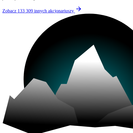
arrow_forward
Zobacz 133 309 innych akcjonariuszy