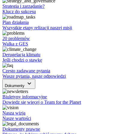
Strategia i zarządanie?
Klucz do sukcesu
Plan działania
Wszystkie etapy relizacji naszej misji
20 problemów
Walka z GES
Derugelacja klimatu
Jeśli chodzi o stawkę
Często zadawane pytania
Wasze pytania, nasze odpowiedzi
keyboard_arrow_down
Dokumenty
Biuletyny informacyjne
Dowiedz się więcej o Team for the Planet
Nasza wizja
Nasze wartości
Dokumenty prawne