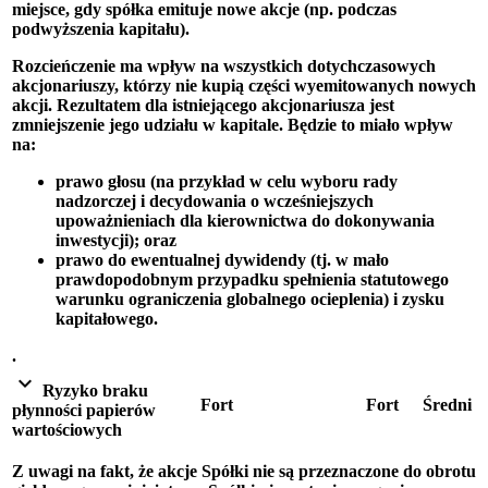
miejsce, gdy spółka emituje nowe akcje (np. podczas
podwyższenia kapitału).
Rozcieńczenie ma wpływ na wszystkich dotychczasowych
akcjonariuszy, którzy nie kupią części wyemitowanych nowych
akcji. Rezultatem dla istniejącego akcjonariusza jest
zmniejszenie jego udziału w kapitale. Będzie to miało wpływ
na:
prawo głosu (na przykład w celu wyboru rady
nadzorczej i decydowania o wcześniejszych
upoważnieniach dla kierownictwa do dokonywania
inwestycji); oraz
prawo do ewentualnej dywidendy (tj. w mało
prawdopodobnym przypadku spełnienia statutowego
warunku ograniczenia globalnego ocieplenia) i zysku
kapitałowego.
.
expand_more
Ryzyko braku
Fort
Fort
Średni
płynności papierów
wartościowych
Z uwagi na fakt, że akcje Spółki nie są przeznaczone do obrotu