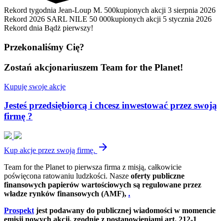
Rekord tygodnia
Jean-Loup M.
500kupionych akcji
3 sierpnia 2026
Rekord 2026
SARL NILE
50 000kupionych akcji
5 stycznia 2026
Rekord dnia
Bądż pierwszy!
Przekonaliśmy Cię?
Zostań akcjonariuszem Team for the Planet!
Kupuję swoje akcje
Jesteś przedsiębiorcą i chcesz inwestować przez swoją
firmę ?
arrow_forward
Kup akcje przez swoją firmę.
Team for the Planet to pierwsza firma z misją, całkowicie
poświęcona ratowaniu ludzkości. Nasze
oferty publiczne
finansowych
papierów wartościowych
są regulowane przez
władze rynków finansowych (AMF),
.
Prospekt
jest podawany do publicznej wiadomości w momencie
emisji nowych akcji, zgodnie z postanowieniami art. 212-1