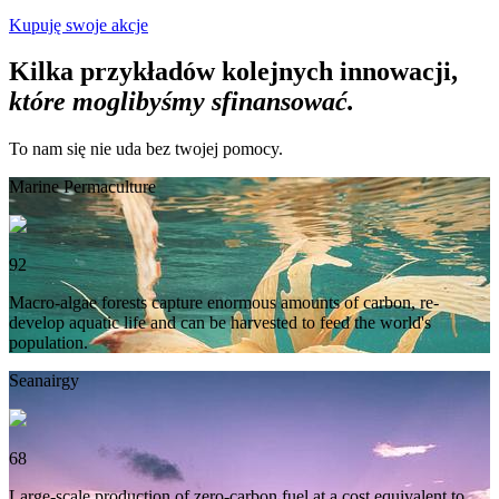
Kupuję swoje akcje
Kilka przykładów kolejnych innowacji,
które moglibyśmy sfinansować.
To nam się nie uda bez twojej pomocy.
Marine Permaculture
92
Macro-algae forests capture enormous amounts of carbon, re-
develop aquatic life and can be harvested to feed the world's
population.
Seanairgy
68
Large-scale production of zero-carbon fuel at a cost equivalent to