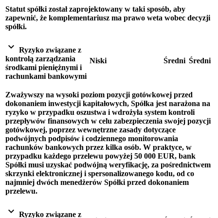
Statut spółki został zaprojektowany w taki sposób, aby
zapewnić, że komplementariusz ma prawo weta wobec decyzji
spółki.
expand_more
Ryzyko związane z
kontrolą zarządzania
Niski
Średni
Średni
środkami pieniężnymi i
rachunkami bankowymi
Zważywszy na wysoki poziom pozycji gotówkowej przed
dokonaniem inwestycji kapitałowych, Spółka jest narażona na
ryzyko w przypadku oszustwa i wdrożyła system kontroli
przepływów finansowych w celu zabezpieczenia swojej pozycji
gotówkowej, poprzez wewnętrzne zasady dotyczące
podwójnych podpisów i codziennego monitorowania
rachunków bankowych przez kilka osób. W praktyce, w
przypadku każdego przelewu powyżej 50 000 EUR, bank
Spółki musi uzyskać podwójną weryfikację, za pośrednictwem
skrzynki elektronicznej i spersonalizowanego kodu, od co
najmniej dwóch menedżerów Spółki przed dokonaniem
przelewu.
expand_more
Ryzyko związane z