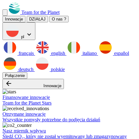
Team for the Planet
Innowacje
DZIAŁAJ
O nas ?
expand_more
pl
français
english
italiano
español
deutsch
polskie
Połączenie
arrow_backward
Innowacje
Finansowane innowacje
Team for the Planet Stars
Otrzymane innowacje
Wszystkie pomysły potrzebne do podjęcia działań
Nasz miernik wpływu
Śledź CO₂, który nie został wyemitowany lub zmagazynowany