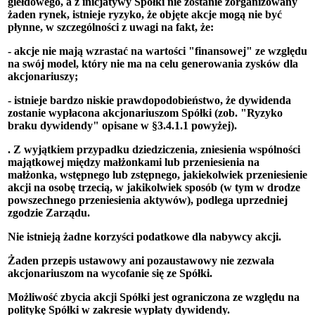
giełdowego, a z inicjatywy Spółki nie zostanie zorganizowany
żaden rynek, istnieje ryzyko, że objęte akcje mogą nie być
płynne, w szczególności z uwagi na fakt, że:
- akcje nie mają wzrastać na wartości "finansowej" ze względu
na swój model, który nie ma na celu generowania zysków dla
akcjonariuszy;
- istnieje bardzo niskie prawdopodobieństwo, że dywidenda
zostanie wypłacona akcjonariuszom Spółki (zob. "Ryzyko
braku dywidendy" opisane w §3.4.1.1 powyżej).
. Z wyjątkiem przypadku dziedziczenia, zniesienia wspólności
majątkowej między małżonkami lub przeniesienia na
małżonka, wstępnego lub zstępnego, jakiekolwiek przeniesienie
akcji na osobę trzecią, w jakikolwiek sposób (w tym w drodze
powszechnego przeniesienia aktywów), podlega uprzedniej
zgodzie Zarządu.
Nie istnieją żadne korzyści podatkowe dla nabywcy akcji.
Żaden przepis ustawowy ani pozaustawowy nie zezwala
akcjonariuszom na wycofanie się ze Spółki.
Możliwość zbycia akcji Spółki jest ograniczona ze względu na
politykę Spółki w zakresie wypłaty dywidendy.