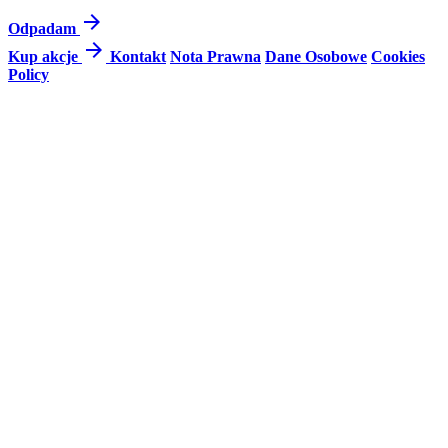
arrow_forward
Odpadam
arrow_forward
Kup akcje
Kontakt
Nota Prawna
Dane Osobowe
Cookies
Policy