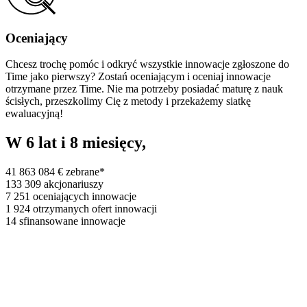
Oceniający
Chcesz trochę pomóc i odkryć wszystkie innowacje zgłoszone do
Time jako pierwszy? Zostań oceniającym i oceniaj innowacje
otrzymane przez Time. Nie ma potrzeby posiadać maturę z nauk
ścisłych, przeszkolimy Cię z metody i przekażemy siatkę
ewaluacyjną!
W 6 lat i 8 miesięcy,
41 863 084 €
zebrane*
133 309
akcjonariuszy
7 251
oceniających innowacje
1 924
otrzymanych ofert innowacji
14
sfinansowane innowacje