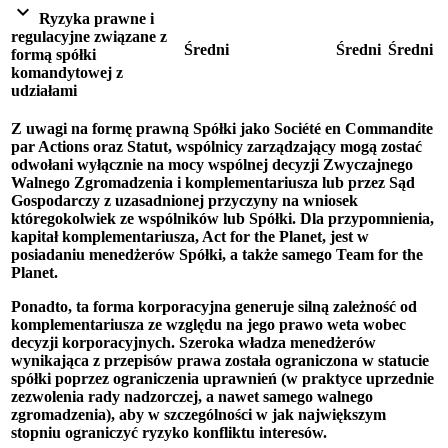
expand_more
Ryzyka prawne i
regulacyjne związane z
Średni
Średni
Średni
formą spółki
komandytowej z
udziałami
Z uwagi na formę prawną Spółki jako Société en Commandite
par Actions oraz Statut, wspólnicy zarządzający mogą zostać
odwołani wyłącznie na mocy wspólnej decyzji Zwyczajnego
Walnego Zgromadzenia i komplementariusza lub przez Sąd
Gospodarczy z uzasadnionej przyczyny na wniosek
któregokolwiek ze wspólników lub Spółki. Dla przypomnienia,
kapitał komplementariusza, Act for the Planet, jest w
posiadaniu menedżerów Spółki, a także samego Team for the
Planet.
Ponadto, ta forma korporacyjna generuje silną zależność od
komplementariusza ze względu na jego prawo weta wobec
decyzji korporacyjnych. Szeroka władza menedżerów
wynikająca z przepisów prawa została ograniczona w statucie
spółki poprzez ograniczenia uprawnień (w praktyce uprzednie
zezwolenia rady nadzorczej, a nawet samego walnego
zgromadzenia), aby w szczególności w jak największym
stopniu ograniczyć ryzyko konfliktu interesów.