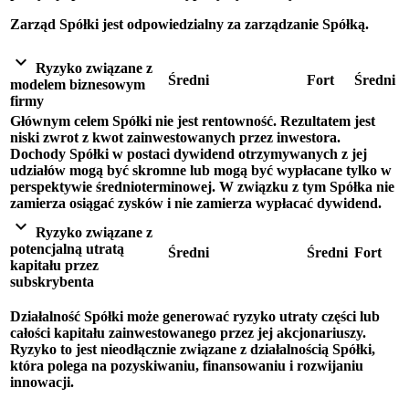
Zarząd Spółki jest odpowiedzialny za zarządzanie Spółką.
expand_more
Ryzyko związane z
Średni
Fort
Średni
modelem biznesowym
firmy
Głównym celem Spółki nie jest rentowność. Rezultatem jest
niski zwrot z kwot zainwestowanych przez inwestora.
Dochody Spółki w postaci dywidend otrzymywanych z jej
udziałów mogą być skromne lub mogą być wypłacane tylko w
perspektywie średnioterminowej. W związku z tym Spółka nie
zamierza osiągać zysków i nie zamierza wypłacać dywidend.
expand_more
Ryzyko związane z
potencjalną utratą
Średni
Średni
Fort
kapitału przez
subskrybenta
Działalność Spółki może generować ryzyko utraty części lub
całości kapitału zainwestowanego przez jej akcjonariuszy.
Ryzyko to jest nieodłącznie związane z działalnością Spółki,
która polega na pozyskiwaniu, finansowaniu i rozwijaniu
innowacji.