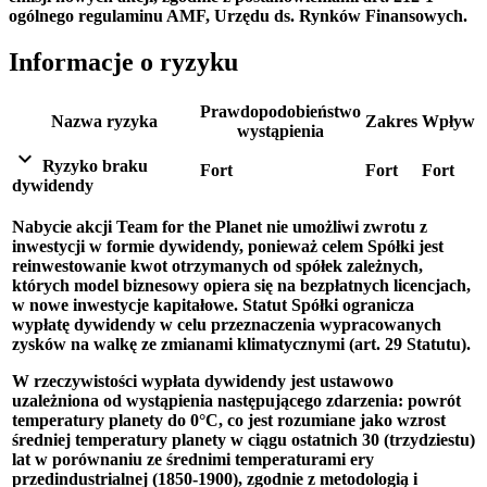
ogólnego regulaminu AMF, Urzędu ds. Rynków Finansowych.
Informacje o ryzyku
Prawdopodobieństwo
Nazwa ryzyka
Zakres
Wpływ
wystąpienia
expand_more
Ryzyko braku
Fort
Fort
Fort
dywidendy
Nabycie akcji Team for the Planet nie umożliwi zwrotu z
inwestycji w formie dywidendy, ponieważ celem Spółki jest
reinwestowanie kwot otrzymanych od spółek zależnych,
których model biznesowy opiera się na bezpłatnych licencjach,
w nowe inwestycje kapitałowe. Statut Spółki ogranicza
wypłatę dywidendy w celu przeznaczenia wypracowanych
zysków na walkę ze zmianami klimatycznymi (art. 29 Statutu).
W rzeczywistości wypłata dywidendy jest ustawowo
uzależniona od wystąpienia następującego zdarzenia: powrót
temperatury planety do 0°C, co jest rozumiane jako wzrost
średniej temperatury planety w ciągu ostatnich 30 (trzydziestu)
lat w porównaniu ze średnimi temperaturami ery
przedindustrialnej (1850-1900), zgodnie z metodologią i