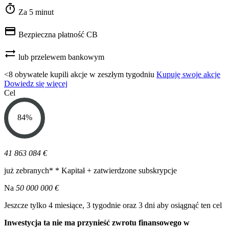
timer
Za 5 minut
credit_card
Bezpieczna płatność CB
sync_alt
lub przelewem bankowym
<8 obywatele kupili akcje w zeszłym tygodniu
Kupuję swoje akcje
Dowiedz się więcej
Cel
84
%
41 863 084 €
już zebranych*
* Kapitał + zatwierdzone subskrypcje
Na
50 000 000 €
Jeszcze tylko 4 miesiące, 3 tygodnie oraz 3 dni aby osiągnąć ten cel
Inwestycja ta nie ma przynieść zwrotu finansowego w