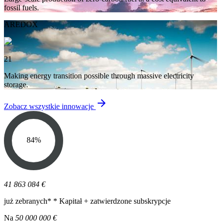
fossil fuels.
AREDOX
21
Making energy transition possible through massive electricity
storage.
arrow_forward
Zobacz wszystkie innowacje
84
%
41 863 084 €
już zebranych*
* Kapitał + zatwierdzone subskrypcje
Na
50 000 000 €