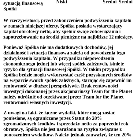
Niski
Średni
Średni
sytuacją finansową
Spółki
W rzeczywistości, przed zakończeniem podwyższenia kapitału
w ramach niniejszej oferty, Spółka posiada wystarczający
kapitał obrotowy netto, aby spełnić swoje zobowiązania i
zapotrzebowanie na środki pieniężne na najbliższe 12 miesięcy.
Ponieważ Spółka nie ma dodatkowych dochodów, jej
działalność i sytuacja finansowa zależą od powodzenia tego
podwyższenia kapitału. W przypadku niepowodzenia
ekonomicznego jednej lub więcej spółek zależnych, istnieje
ryzyko dla sytuacji finansowej Spółki. W takim przypadku
Spółka będzie mogła wykorzystać część pozyskanych środków
na wsparcie swoich spółek zależnych, starając się zapewnić im
rentowność w dłuższej perspektywie. Brak rentowności
inwestycji dokonanej przez akcjonariuszy Team for the Planet
należy odróżnić od oczekiwanej przez Team for the Planet
rentowności własnych inwestycji.
Z uwagi na fakt, że łączne wydatki, które mogą zostać
poniesione, są ograniczone przez Statut do 20%
zgromadzonych środków i sprzedaży netto za poprzedni rok
obrotowy, Spółka nie jest narażona na ryzyko związane z
ponoszeniem wydatków. Należy jednak zauważyć, że ten 20%