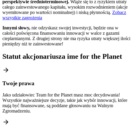
perspektywie średnioterminowej.
Wiąże się to z ryzykiem utraty
całego zainwestowanego kapitału, wysokim rozwodnieniem (akcje
wyemitowane po wartości nominalnej) i niską płynnością.
Zobacz
wszystkie zagrożenia
Innymi słowy,
nie odzyskasz swojej inwestycji, będzie ona w
całości poświęcona finansowaniu innowacji w walce z gazami
cieplarnianymi. Z drugiej strony nie ma ryzyka utraty większej ilości
pieniędzy niż te zainwestowane!
Statut akcjonariusza ime for the Planet
arrow_forward
Twoje prawa
Jako udziałowiec Team for the Planet masz moc decydowania!
Wszystkie najważniejsze decyzje, takie jak wybór innowacji, które
mają być finansowane, są poddane głosowaniu na Walnym
Zgromadzeniu.
arrow_forward