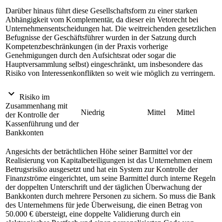
Darüber hinaus führt diese Gesellschaftsform zu einer starken
Abhängigkeit vom Komplementär, da dieser ein Vetorecht bei
Unternehmensentscheidungen hat. Die weitreichenden gesetzlichen
Befugnisse der Geschäftsführer wurden in der Satzung durch
Kompetenzbeschränkungen (in der Praxis vorherige
Genehmigungen durch den Aufsichtsrat oder sogar die
Hauptversammlung selbst) eingeschränkt, um insbesondere das
Risiko von Interessenkonflikten so weit wie möglich zu verringern.
expand_more
Risiko im
Zusammenhang mit
Niedrig
Mittel
Mittel
der Kontrolle der
Kassenführung und der
Bankkonten
Angesichts der beträchtlichen Höhe seiner Barmittel vor der
Realisierung von Kapitalbeteiligungen ist das Unternehmen einem
Betrugsrisiko ausgesetzt und hat ein System zur Kontrolle der
Finanzströme eingerichtet, um seine Barmittel durch interne Regeln
der doppelten Unterschrift und der täglichen Überwachung der
Bankkonten durch mehrere Personen zu sichern. So muss die Bank
des Unternehmens für jede Überweisung, die einen Betrag von
50.000 € übersteigt, eine doppelte Validierung durch ein