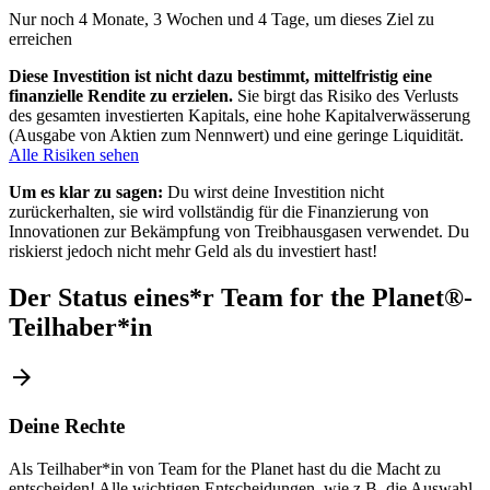
Nur noch 4 Monate, 3 Wochen und 4 Tage, um dieses Ziel zu
erreichen
Diese Investition ist nicht dazu bestimmt, mittelfristig eine
finanzielle Rendite zu erzielen.
Sie birgt das Risiko des Verlusts
des gesamten investierten Kapitals, eine hohe Kapitalverwässerung
(Ausgabe von Aktien zum Nennwert) und eine geringe Liquidität.
Alle Risiken sehen
Um es klar zu sagen:
Du wirst deine Investition nicht
zurückerhalten, sie wird vollständig für die Finanzierung von
Innovationen zur Bekämpfung von Treibhausgasen verwendet. Du
riskierst jedoch nicht mehr Geld als du investiert hast!
Der Status eines*r Team for the Planet
®
-
Teilhaber*in
arrow_forward
Deine Rechte
Als Teilhaber*in von Team for the Planet hast du die Macht zu
entscheiden! Alle wichtigen Entscheidungen, wie z.B. die Auswahl