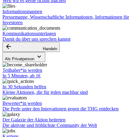
Weil wir es gerne richtig machen
Informationsmappen
Pressemappe, Wissenschaftliche Informationen, Informationen für
Investoren
Kommunikationsunterlagen
Damit du über uns sprechen kannst
arrow_backward
Handeln
keyboard_arrow_down
Als Privatperson
Teilhaber*in werden
In 5 Minuten, ab 1€
In 30 Sekunden helfen
Kleine Aktionen, die für jeden machbar sind
Bewerter*in werden
Die Perle unter den Innovationen gegen die THG entdecken
Der Galaxie der Aktion beitreten
Die aktivste und fröhlichste Community der Welt
Karriere