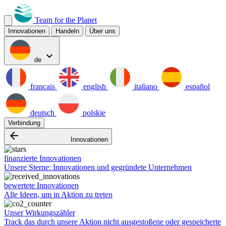
Team for the Planet
Innovationen
Handeln
Über uns
expand_more
de
français
english
italiano
español
deutsch
polskie
Verbindung
arrow_backward
Innovationen
finanzierte Innovationen
Unsere Sterne: Innovationen und gegründete Unternehmen
bewertete Innovationen
Alle Ideen, um in Aktion zu treten
Unser Wirkungszähler
Track das durch unsere Aktion nicht ausgestoßene oder gespeicherte