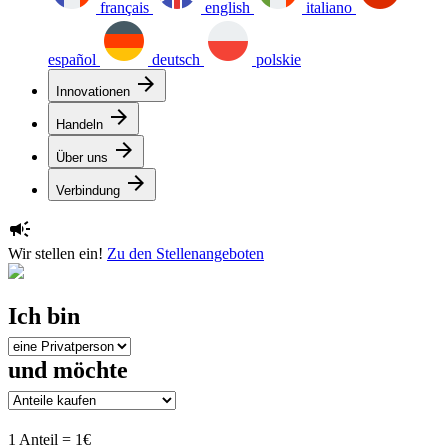
français
english
italiano
español
deutsch
polskie
arrow_forward
Innovationen
arrow_forward
Handeln
arrow_forward
Über uns
arrow_forward
Verbindung
campaign
Wir stellen ein!
Zu den Stellenangeboten
Ich bin
und möchte
1 Anteil = 1€