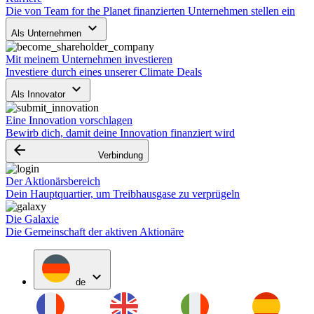
Die von Team for the Planet finanzierten Unternehmen stellen ein
keyboard_arrow_down
Als Unternehmen
Mit meinem Unternehmen investieren
Investiere durch eines unserer Climate Deals
keyboard_arrow_down
Als Innovator
Eine Innovation vorschlagen
Bewirb dich, damit deine Innovation finanziert wird
arrow_backward
Verbindung
Der Aktionärsbereich
Dein Hauptquartier, um Treibhausgase zu verprügeln
Die Galaxie
Die Gemeinschaft der aktiven Aktionäre
expand_more
de