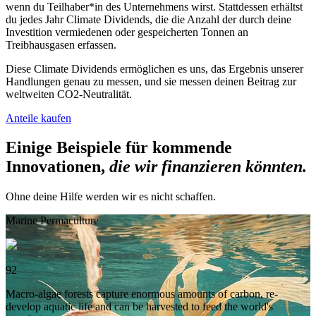
wenn du Teilhaber*in des Unternehmens wirst. Stattdessen erhältst
du jedes Jahr Climate Dividends, die die Anzahl der durch deine
Investition vermiedenen oder gespeicherten Tonnen an
Treibhausgasen erfassen.
Diese Climate Dividends ermöglichen es uns, das Ergebnis unserer
Handlungen genau zu messen, und sie messen deinen Beitrag zur
weltweiten CO2-Neutralität.
Anteile kaufen
Einige Beispiele für kommende
Innovationen,
die wir finanzieren könnten.
Ohne deine Hilfe werden wir es nicht schaffen.
Marine Permaculture
92
Macro-algae forests capture enormous amounts of carbon, re-
develop aquatic life and can be harvested to feed the world's