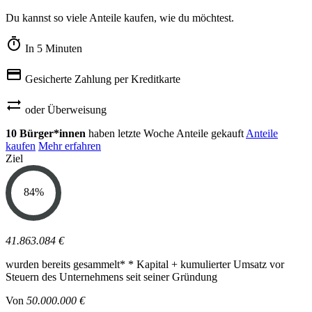
Du kannst so viele Anteile kaufen, wie du möchtest.
timer
In 5 Minuten
credit_card
Gesicherte Zahlung per Kreditkarte
sync_alt
oder Überweisung
10 Bürger*innen
haben letzte Woche Anteile gekauft
Anteile
kaufen
Mehr erfahren
Ziel
84
%
41.863.084 €
wurden bereits gesammelt*
* Kapital + kumulierter Umsatz vor
Steuern des Unternehmens seit seiner Gründung
Von
50.000.000 €