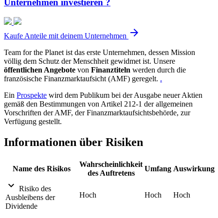
Unternehmen investieren ?
arrow_forward
Kaufe Anteile mit deinem Unternehmen
Team for the Planet ist das erste Unternehmen, dessen Mission
völlig dem Schutz der Menschheit gewidmet ist. Unsere
öffentlichen Angebote
von
Finanztiteln
werden durch die
französische Finanzmarktaufsicht (AMF) geregelt.
.
Ein
Prospekte
wird dem Publikum bei der Ausgabe neuer Aktien
gemäß den Bestimmungen von Artikel 212-1 der allgemeinen
Vorschriften der AMF, der Finanzmarktaufsichtsbehörde, zur
Verfügung gestellt.
Informationen über Risiken
Wahrscheinlichkeit
Name des Risikos
Umfang
Auswirkung
des Auftretens
expand_more
Risiko des
Hoch
Hoch
Hoch
Ausbleibens der
Dividende