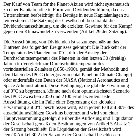
Der Kauf von Team for the Planet-Aktien wird nicht systematisch
zu einer Kapitalrendite in Form von Dividenden führen, da das
Unternehmen beabsichtigt, die Beträge in neue Kapitalanlagen zu
reinvestieren. Die Satzung der Gesellschaft beschränkt die
Dividendenausschüttung, um die erzielten Gewinne für den Kampf
gegen den Klimawandel zu verwenden (Artikel 29 der Satzung).
Die Ausschüttung von Dividenden ist satzungsgemäß an das
Eintreten des folgenden Ereignisses geknüpft: Die Rückkehr der
Temperatur des Planeten auf 0°C, d.h. der Anstieg der
Durchschnittstemperatur des Planeten in den letzten 30 (dreißig)
Jahren im Vergleich zur Durchschnittstemperatur des
vorindustriellen Zeitalters (1850-1900), gemäß der Methodik und
den Daten des IPCC (Intergovernmental Panel on Climate Change)
oder andernfalls den Daten der NASA (National Aeronautics and
Space Administration). Diese Bedingung, die globale Erwärmung
auf 0°C zu begrenzen, könnte nach dem optimistischsten Szenario
des IPCC zwischen 2050 und 2100 erfüllt werden. Jede
Ausschüttung, die im Falle einer Begrenzung der globalen
Erwärmung auf 0°C beschlossen wird, ist in jedem Fall auf 30% des
ausschüttungsfähigen Gewinns begrenzt und wird von einer
Hauptversammlung gefolgt, die über die Auflösung und Liquidation
der Gesellschaft gemäß den Bestimmungen von Artikel 5 Absatz 2
der Satzung beschließt. Die Liquidation der Gesellschaft wird
gemäß Artikel 30.2 der Satzung der Gesellschaft beschlossen.