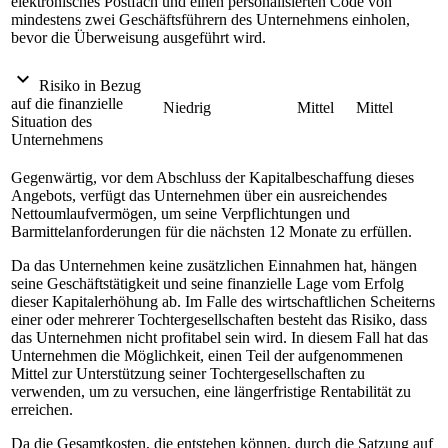
elektronisches Postfach und einen personalisierten Code von
mindestens zwei Geschäftsführern des Unternehmens einholen,
bevor die Überweisung ausgeführt wird.
expand_more
Risiko in Bezug
auf die finanzielle
Niedrig
Mittel
Mittel
Situation des
Unternehmens
Gegenwärtig, vor dem Abschluss der Kapitalbeschaffung dieses
Angebots, verfügt das Unternehmen über ein ausreichendes
Nettoumlaufvermögen, um seine Verpflichtungen und
Barmittelanforderungen für die nächsten 12 Monate zu erfüllen.
Da das Unternehmen keine zusätzlichen Einnahmen hat, hängen
seine Geschäftstätigkeit und seine finanzielle Lage vom Erfolg
dieser Kapitalerhöhung ab. Im Falle des wirtschaftlichen Scheiterns
einer oder mehrerer Tochtergesellschaften besteht das Risiko, dass
das Unternehmen nicht profitabel sein wird. In diesem Fall hat das
Unternehmen die Möglichkeit, einen Teil der aufgenommenen
Mittel zur Unterstützung seiner Tochtergesellschaften zu
verwenden, um zu versuchen, eine längerfristige Rentabilität zu
erreichen.
Da die Gesamtkosten, die entstehen können, durch die Satzung auf