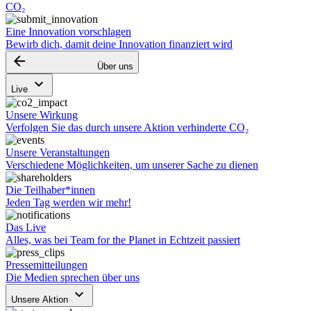
CO₂
Eine Innovation vorschlagen
Bewirb dich, damit deine Innovation finanziert wird
arrow_backward
Über uns
keyboard_arrow_down
Live
Unsere Wirkung
Verfolgen Sie das durch unsere Aktion verhinderte CO₂
Unsere Veranstaltungen
Verschiedene Möglichkeiten, um unserer Sache zu dienen
Die Teilhaber*innen
Jeden Tag werden wir mehr!
Das Live
Alles, was bei Team for the Planet in Echtzeit passiert
Pressemitteilungen
Die Medien sprechen über uns
keyboard_arrow_down
Unsere Aktion